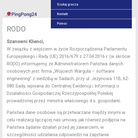
Przejdź
Szukaj gracza
do
Kontakt
treści
Pomoc
RODO
Szanowni Klienci,
W związku z wejściem w życie Rozporządzenia Parlamentu
Europejskiego i Rady (UE) 2016/679 z 27.04.2016 r. (w skrócie
RODO) informujemy, że Administratorem Państwa danych
osobowych jest: firma „Wojciech Warguła – software
engineering” z siedzibą w Sadach, przy ul. Jeżynowa 11B, 62-
080 Sady, wpisana do Centralnej Ewidencji i Informacji o
Działalności Gospodarczej Rzeczypospolitej Polskiej
prowadzonej przez ministra właściwego d.s. gospodarki.
Państwa dane osobowe są przetwarzane między innymi w
celu realizacji łączącej nas umowy, jak również podjęcia na
Państwa żądanie działań przed jej zawarciem, w
szczególności udzielania odpowiedzi na zapytania